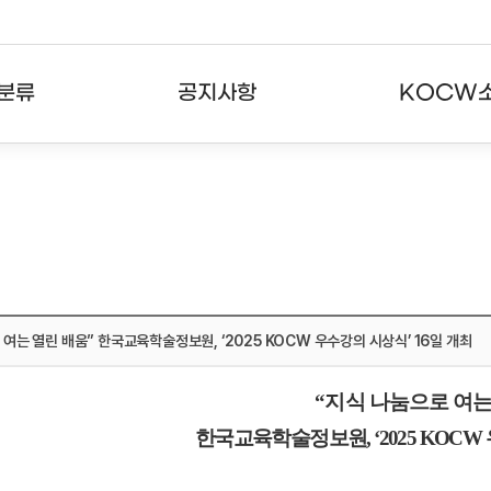
분류
공지사항
KOCW
강의
공지사항
KOCW란
강의
뉴스레터
활용안내
분야
주요통계현황
발자취
강의
서비스도움말
 여는 열린 배움” 한국교육학술정보원, ‘2025 KOCW 우수강의 시상식’ 16일 개최
고객센터
“
지식 나눔으로 여는
한국교육학술정보원
, ‘2025 KOCW