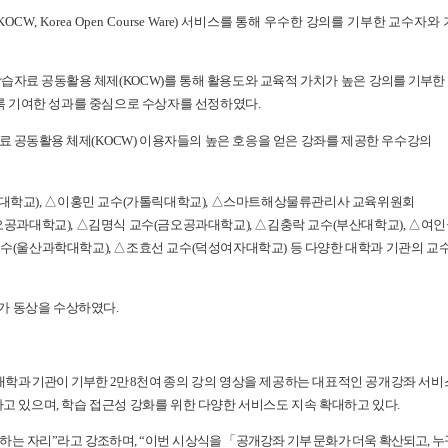
KOCW, Korea Open Course
Ware)
서비스를 통해 우수한 강의를 기부한 교수자와
학습자료 공동활용 체제
(
KOCW)
를 통해 활용도와 교육적 가치가 높은
강의를 기부한
록 기여한
성과를 중심으로 수상자를 선정하였다
.
료 공동활용 체제
(
KOCW)
이용자들의 높은 호응을 얻은 강좌를 제공한 우수강의
대학교
),
△
이홍민 교수
(
가톨릭대학교
),
△
스마트해상물류관리사 교육위원회
오공과대학교
),
△
김명식 교수
(금오공과
대학교
),
△
김충락 교수
(
부산대학교
),
△
여인
교수
(
울산과학대학교
),
△
조효선 교수
(
덕성여자대학교
)
등 다양한 대학과 기관의 교
가 동상을 수상하였다
.
대학과 기관이 기부한
2
만
8
천여
종의 강의 영상을 제공하는 대표적인 공개강좌 서비
하고 있으며
,
학습 접근성 강화를 위한 다양한 서비스도 지속 확대하고 있다
.
하는 자리
”
라고 강조하며
, “
이번
시상식을
「
공개강좌 기부 문화가 더욱 확산되고
,
누