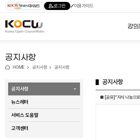
로
로
로
바
로그인
이용가이드
대시보드
가
가
가
로
기
기
기
가
(skip
기
to
강의
content)
대학
공지사항
기관
HOME
공지사항
공지사항
전공
공지사항
테마
공지사항
■ [공유]“지식 나눔으로
뉴스레터
서비스 도움말
고객센터