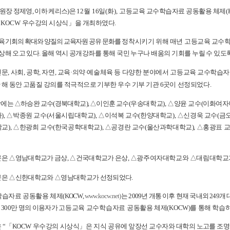
원장 정제영
,
이하 케리스
)
은
12
월
16
일
(
화
),
고등
교육 교수학습자료 공동활용 체제
(
5 KOCW
우수강의 시상식
」
을 개최하였다
.
 기회의 확대와 양질의 교육자원 공유 문화를
정착시키기 위해 매년
고등
교육 교수
상해 오고 있다
.
올해 역시
공개강좌를 통해 국민 누구나 배움의 기회를 누릴 수 있도
인문
,
사회
,
공학
,
자연
,
교육
·
의약
·
예술체육 등 다양한 분야에서
고등
교육 교수학습자
 해 동안 고품질 강의를 적극적으로 기부한 우수 기부 기관
6
곳이
선정되었다
.
상에는
△
하승완 교수
(
경북대학교
),
△
이인훈 교수
(
우송대학교
),
△
양윤 교수
(
이화여자
사
),
△
박종원 교수
(
서울시립대학교
),
△
이석복 교수
(
한양대학교
),
△
신경욱 교수
(
금
학교
),
△
한광희 교수
(
한국공학대학교
),
△
공경란 교수
(
울산과학대학교
),
△
홍광표 
문은
△
영남대학교가 금상
,
△
건국대학교가 은상
,
△
광주여자대학교와
△
대림대학교
문은
△
신한대학교와
△
영남대학교가 선정되었다
.
학습자료 공동활용 체제
(
KOCW,
www.kocw.net)
는
2009
년 개통 이후 현재 국내외
249
개 
약
300
만 명의 이용자가
고등
교육 교수학습자료 공동활용
체제
(
KOCW)
를 통해 학습
은
“
「
KOCW
우수강의 시상식
」
은 지식 공유에
앞장선 교수자와 대학의 노고를 조명