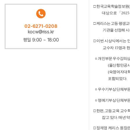
□
한국교육학술정보원
(
대상
으로
「
202
□
케리스는 고등
·
평생교육
02-6271-0208
기관을 선정해 시
kocw@riss.kr
평일 9:00 ~ 18:00
□
이번 시상식에서는 
교수자
15
명과
한
○
개인부문 우수강의
(
울산항만공
(
숙명여자대
포함되었다
.
○
우수기부상 단체부
○
명예기부상 단체부
□
한편
,
고등
교육 교수
잡고
있다
.
매년 
□
정제영 케리스 원장