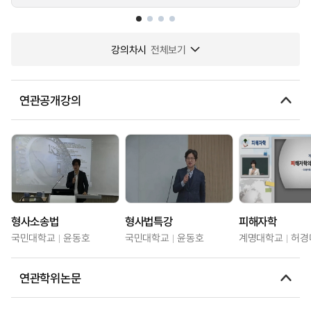
강의차시
전체보기
연관공개강의
형사소송법
형사법특강
피해자학
국민대학교
윤동호
국민대학교
윤동호
계명대학교
허경
연관학위논문