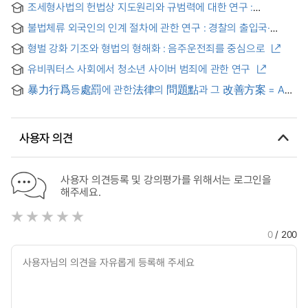
조세형사법의 헌법상 지도원리와 규범력에 대한 연구 :
조세범처벌법 개정 이후 통계를 중심으로 = A study on the
불법체류 외국인의 인계 절차에 관한 연구 : 경찰의 출입국·
constitutional guiding principle and normative power of the
외국인청 사건 인계시 법적 불비를 중심으로- = A Study on the
taxation criminal law : focusing on statistics after revision of
형벌 강화 기조와 형법의 형해화 : 음주운전죄를 중심으로
Legal Framework for Custody Transfer Procedures
punishment of tax evaders law
Involving Overstaying Foreign Nationals: Closing Legal
유비쿼터스 사회에서 청소년 사이버 범죄에 관한 연구
Gaps in Police–Immigration Case Handover
暴力行爲등處罰에 관한法律의 問題點과 그 改善方案 = A
Study on The Punishment of Violence, etc. Act(2004)
사용자 의견
사용자 의견등록 및 강의평가를 위해서는 로그인을
해주세요.
0
/ 200