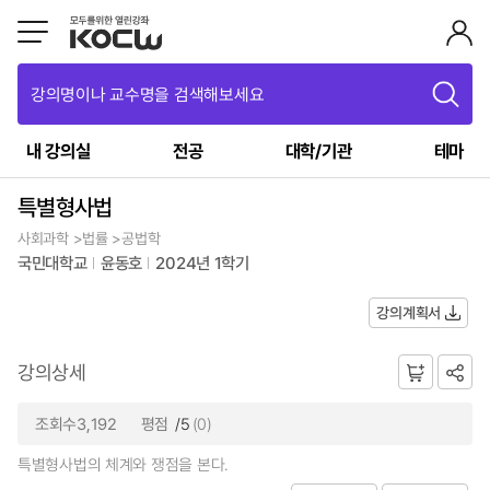
강의명이나 교수명을 검색해보세요
내 강의실
전공
대학/기관
테마
특별형사법
사회과학 >법률 >공법학
국민대학교
윤동호
2024년 1학기
강의계획서
강의상세
조회수3,192
평점
/5
(0)
특별형사법의 체계와 쟁점을 본다.