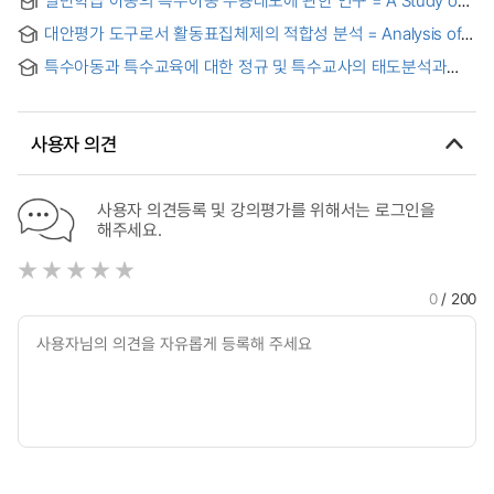
of students with special needs towards service delivery
the receptive attitude of regular class students toward
systems
대안평가 도구로서 활동표집체제의 적합성 분석 = Analysis of
exceptional children
Suitability about Work Sampling System as Alternate
특수아동과 특수교육에 대한 정규 및 특수교사의 태도분석과
Assessment Tool
비교 = (An) Analysis of Components and Comparison of
Special/Regular Teachers' Attitudes toward Exceptional
Child and Special Education
사용자 의견
사용자 의견등록 및 강의평가를 위해서는 로그인을
해주세요.
0
/ 200