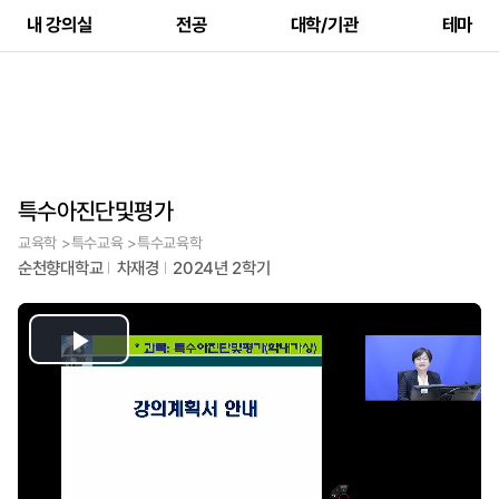
내 강의실
전공
대학/기관
테마
특수아진단및평가
교육학 >특수교육 >특수교육학
순천향대학교
차재경
2024년 2학기
Play
Video