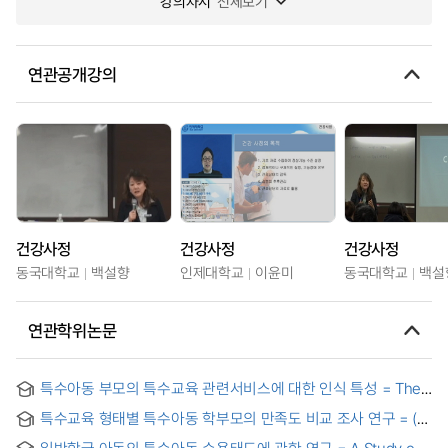
강의차시
전체보기
연관공개강의
건강사정
건강사정
건강사정
동국대학교
백설향
인제대학교
이윤미
동국대학교
백설
연관학위논문
특수아동 부모의 특수교육 관련서비스에 대한 인식 특성 = The
Characteristics of the Recognition which Special Children's
특수교육 형태별 특수아동 학부모의 만족도 비교 조사 연구 = (A)
Parents Have about Special-Education-Related Services
Comparative study on the service satisfaction of parents
일반학급 아동의 특수아동 수용태도에 관한 연구 = A Study on