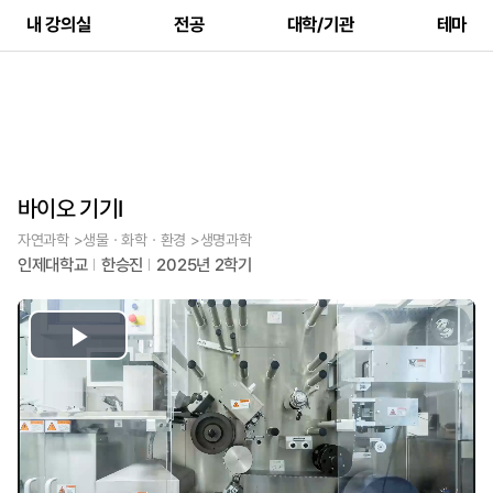
내 강의실
전공
대학/기관
테마
바이오 기기Ⅰ
자연과학 >생물ㆍ화학ㆍ환경 >생명과학
인제대학교
한승진
2025년 2학기
Play
Video