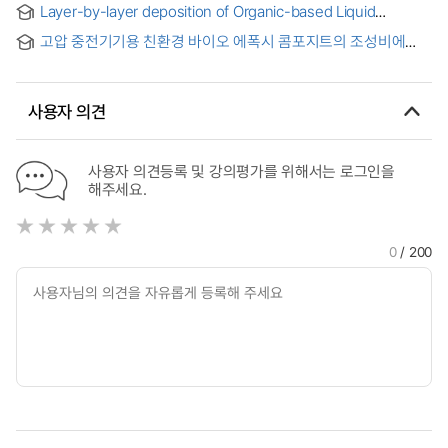
Layer-by-layer deposition of Organic-based Liquid
electronics
Encapsulation with Water and Ion Barrier Properties for
고압 중전기기용 친환경 바이오 에폭시 콤포지트의 조성비에
Implantable Bioelectronics Devices = 체내 삽입형 바이오
따른 전기적, 열적 및 기계적 특성에 관한 연구 = A study on the
전자기기를 위한 물 및 이온 차단 특성을 갖는 유기 기반 액체
Electrical, Thermal and Mechanical properties according to
봉지막의 층층 적층 방식 개발
the Composition ratio of eco-friendly Bio-epoxy
사용자 의견
Composites for High Voltage Heavy Electrical Equipment
사용자 의견등록 및 강의평가를 위해서는 로그인을
해주세요.
0
/ 200