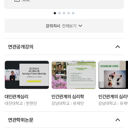
강의차시
전체보기
연관공개강의
대인관계심리
인간관계의 심리학
인간관계의 심리
대진대학교
한현민
강남대학교
유제민
강남대학교
유제
연관학위논문