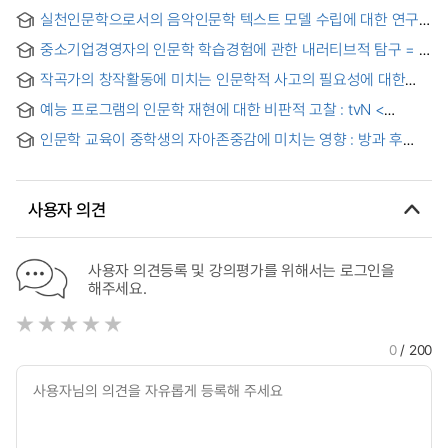
실천인문학으로서의 음악인문학 텍스트 모델 수립에 대한 연구
= A Study on Establishing a Text Model of Music
중소기업경영자의 인문학 학습경험에 관한 내러티브적 탐구 = A
Humanities as a Practical Humanities
Narrative Study of Small Business CEO's Learning
작곡가의 창작활동에 미치는 인문학적 사고의 필요성에 대한
Experience of Humanities
연구 = A Study on the Necessity of Humanistic Thinking on
예능 프로그램의 인문학 재현에 대한 비판적 고찰 : tvN <
the Creative Activities of Composers
알아두면 쓸데없는 신비한 잡학 사전> 시즌 1을 중심으로
인문학 교육이 중학생의 자아존중감에 미치는 영향 : 방과 후
학교의 성찰적 인문학 교육 사례 연구
사용자 의견
사용자 의견등록 및 강의평가를 위해서는 로그인을
해주세요.
0
/ 200