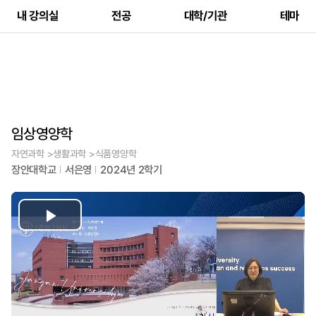
내 강의실
전공
대학/기관
테마
임상영양학
자연과학 >생활과학 >식품영양학
장안대학교
서은영
2024년 2학기
Play
Video