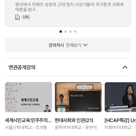
영국에서 의회의 성장과 근대 정치 사상가들의 국가론과 사회계
약론을 탐구.
URL
강의차시
전체보기
연관공개강의
세계시민교육:민주주의와 인권
현대사회와 인권(21)
서울신학대학교
조의행
광주여자대학교
윤현석
이화여자대학교