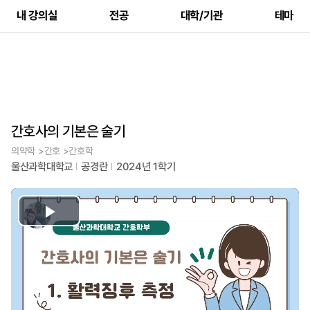
내 강의실
전공
대학/기관
테마
간호사의 기본은 술기
의약학 >간호 >간호학
울산과학대학교
공경란
2024년 1학기
Play
Video