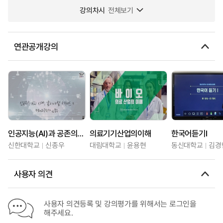
강의차시
전체보기
연관공개강의
인공지능(AI)과 공존의 시대, 알아야할 키워드
의료기기산업의이해
한국어듣기Ⅰ
신한대학교
신종우
대림대학교
윤용현
동신대학교
김경
사용자 의견
사용자 의견등록 및 강의평가를 위해서는 로그인을
해주세요.