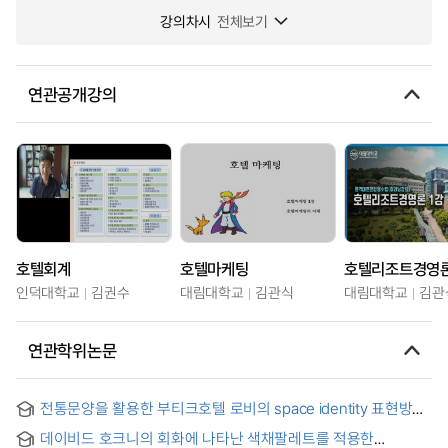
강의차시
전체보기
연관공개강의
호텔회계
호텔마케팅
호텔리조트경영
인덕대학교
김권수
대림대학교
김관식
대림대학교
김관
연관학위논문
전통문양을 활용한 부티크호텔 로비의 space identity 표현방법
데이비드 호크니의 회화에 나타난 색채팔레트를 적용한