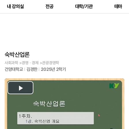
내 강의실
전공
대학/기관
테마
숙박산업론
사회과학 >경영ㆍ경제 >관광경영학
건양대학교
김경한
2025년 2학기
Play
Video