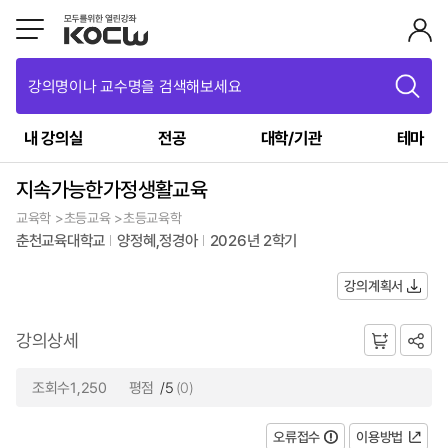
강의명이나 교수명을 검색해보세요
내 강의실
전공
대학/기관
테마
지속가능한가정생활교육
교육학 >초등교육 >초등교육학
춘천교육대학교
양정혜,정경아
2026년 2학기
강의계획서
강의상세
조회수1,250
평점
/5
(0)
오류접수
이용방법