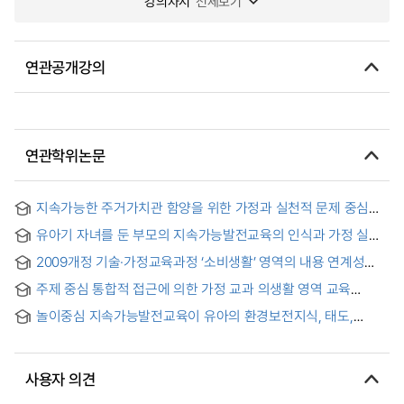
강의차시
전체보기
연관공개강의
연관학위논문
지속가능한 주거가치관 함양을 위한 가정과 실천적 문제 중심
교육안 개발과 실행 평가 = A Study of Development and
유아기 자녀를 둔 부모의 지속가능발전교육의 인식과 가정 실천
Application of a Practical Problem-Based teaching/learning
경험 = Parental Perceptions and Home Practices of
process to foster Sustainable Housing Values
2009개정 기술·가정교육과정 ‘소비생활’ 영역의 내용 연계성
Education for Sustainable Development in Early Childhood
분석
주제 중심 통합적 접근에 의한 가정 교과 의생활 영역 교육
프로그램 개발과 평가 : 『의복관리(재활용)』와『섬유(재료)』
놀이중심 지속가능발전교육이 유아의 환경보전지식, 태도,
주제를 중심으로 = Development and Evaluation of an
행동에 미치는 영향 = Effects of play-based education for
Educational Program for the Clothing Life Domain in Home
sustainable development on young children's
Economics through a Theme-Based Integrated Approach
environmental preservation knowledge, attitudes, and
사용자 의견
behaviors