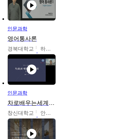
인문과학
영어통사론
경북대학교
하승완
인문과학
차로배우는세계문화
창신대학교
안소영