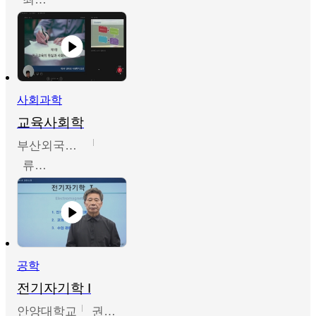
사회과학
교육사회학
부산외국어대학교
류영철
공학
전기자기학 I
안양대학교
권원현