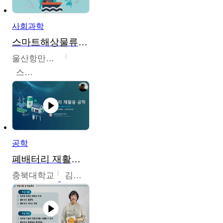
사회과학
스마트해상물류관리사 교육과정2
울산항만공사
스마트해상물류관리사 교육위원회
공학
폐배터리 재활용 공학
충북대학교
김영재,최진섭,한성수,한요셉,윤문수,박유세,강동우,박민준,이동주,조채용