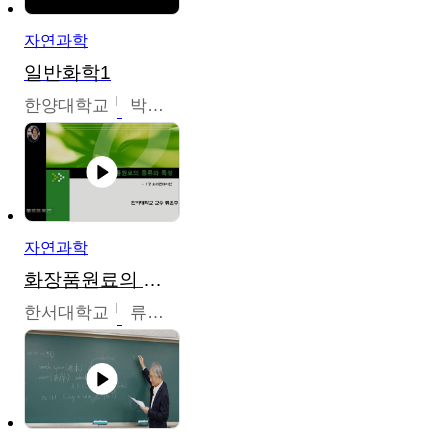
자연과학
일반화학1
한양대학교
박경호
자연과학
화장품원료의 종류와 특성
한서대학교
류은주