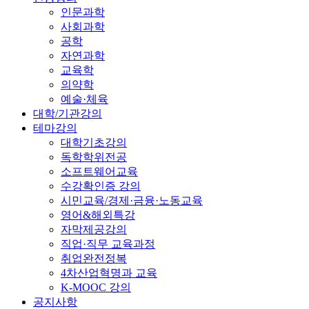
인문과학
사회과학
공학
자연과학
교육학
의약학
예술·체육
대학/기관강의
테마강의
대학기초강의
독학학위전공
소프트웨어교육
수강확인증 강의
시민교육/경제·금융·노동교육
영어&해외특강
자막제공강의
직업·직무 교육과정
취업완전정복
4차산업혁명과 교육
K-MOOC 강의
공지사항