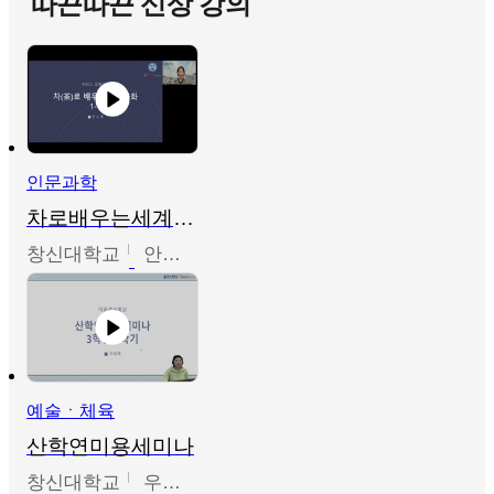
따끈따끈 신상 강의
인문과학
차로배우는세계문화
창신대학교
안소영
예술ㆍ체육
산학연미용세미나
창신대학교
우미옥,오윤경,박선이