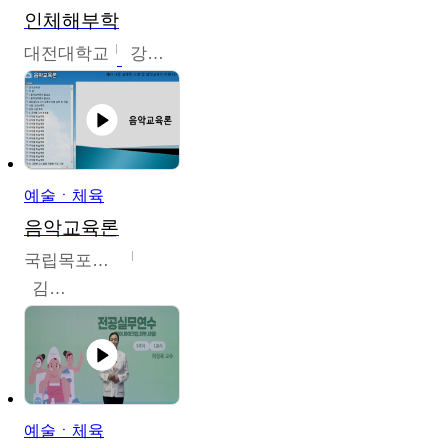
인체해부학
대전대학교
강지혁
예술ㆍ체육
음악교육론
국립목포대학교
김신영
예술ㆍ체육