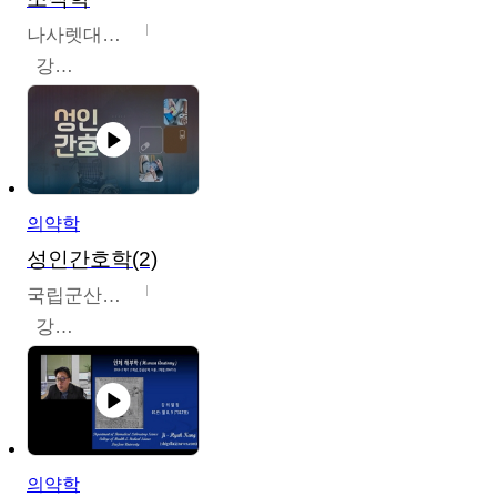
나사렛대학교
강지언
의약학
성인간호학(2)
국립군산대학교
강경아
의약학