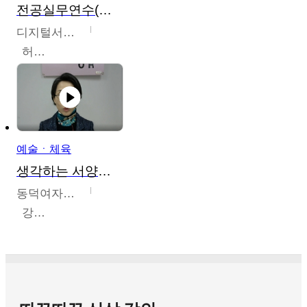
전공실무연수(헤어,메이크업,피부,네일)
디지털서울문화예술대학교
허정록
예술ㆍ체육
생각하는 서양미술의 이해
동덕여자대학교
강수미