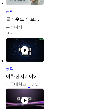
공학
클라우드 인프라 구축 및 활용
부산디지털대학교
박수현
공학
이차전지이야기
건국대학교
장호현