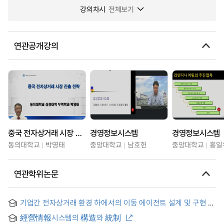
강의차시
전체보기
연관공개강의
중국 전자상거래 시장 진출 전략
경영정보시스템
경영정보시스템
동의대학교
박영태
중앙대학교
남호헌
중앙대학교
홍일
연관학위논문
기업간 전자상거래 환경 하에서의 이동 에이전트 설계 및 구현 =
Design and Implementation of Mobile Agent in B2B
經營情報시스템의 構造와 統制
Electronic Commerce