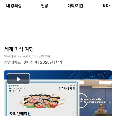
내 강의실
전공
대학/기관
테마
세계 미식 여행
인문과학 >인문과학기타 >인류학
장안대학교
혼마신야
2025년 1학기
Play
Video