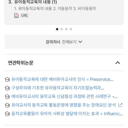
3.
유아동작교육의 내용 (1)
1. 유아동작교육의 내용 2. 이동동작 3. 비이동동작
URL
강의차시
전체보기
연관학위논문
유아동작교육에 대한 예비유아교사의 인식 = Preservice
teacher's perception of movement education for young
구성주의에 기초한 유아동작교육이 자기조절능력과
children
자기효능감에 미치는 영향
예비유아교사의 동작교육 신념형성 과정에 관한 사례연구 =
Research on the Early Childhood's Pre-service Teachers'
유아교사의 동작교육 활동운영에 영향을 주는 장애요인 분석
belief on the Movement Education
동작교육활동이 유아의 사회성 발달에 미치는 효과 = Influence
of physical education on the development of sociality in
children