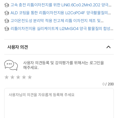
고속 충전 리튬이차전지를 위한 LiNi0.6Co0.2Mn0.2O2 양극의
이온 확산 속도 향상 방법에 대한 연구 = A Study on the
ALD 코팅을 통한 리튬이차전지용 Li2CoPO4F 양극활물질의
Method for Improving the Li Ion Diffusion Kinetics of
전기화학적 특성 개선 연구 = Improved electrochemical
LiNi0.6Co0.2Mn0.2O2 cathode for Fast Charging Lithium
고이온전도성 분리막 적용 전고체 리튬 이차전지 제조 및
properties of Li2CoPO4F as cathode materials for lithium
Secondary Battery
전기화학적 특성평가 = Electrochemical properties of
secondary batteries by ALD coating
리튬이차전지용 실리케이트계 Li2MnSiO4 양극 활물질의 합성
membrane with a high ionic conductivity for all solid lithium
및 전기화학적 특성 개선에 관한 연구 = Preparation and
ion battery
improved electrochemical properties of Li2MnSiO4 as
cathode materials for lithium secondary batteries
사용자 의견
사용자 의견등록 및 강의평가를 위해서는 로그인을
해주세요.
0
/ 200