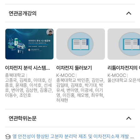
연관공개강의
이차전지 분석 시스템공학
이차전지 둘러보기
리튬이차전지의 
충북대학교
K-MOOC
K-MOOC
고종국, 김제호, 이대호, 신
충북대학교 박민준, 김민규,
울산대학교 오은
종호, 윤재중, 이석호, 선세
김일태, 김재호, 박기대, 박
호, 변아영, 김상현, 김홍근,
유세, 변아영, 이광세, 이기
이동수, 조인호
영, 이진홍, 채오병, 최우혁,
허재현
연관학위논문
열 안전성이 향상된 고분자 분리막 제조 및 이차전지소재 개발