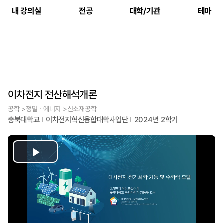
내 강의실
전공
대학/기관
테마
이차전지 전산해석개론
공학 >정밀ㆍ에너지 >신소재공학
충북대학교
이차전지혁신융합대학사업단
2024년 2학기
Play
Video