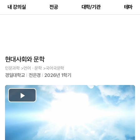
내 강의실
전공
대학/기관
테마
현대사회와 문학
인문과학 >언어ㆍ문학 >국어국문학
경일대학교
전은경
2026년 1학기
Play
Video