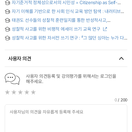
자기준거적 정체성으로서의 시민성 = Citizenship as Self-
referential Identity
자기 이해를 기반으로 한 사회 인식 교육 방안 탐색 : 내러티브
사고와 글쓰기를 중심으로
태권도 선수들의 성찰적 훈련일지를 통한 반성적사고,
자기주도력 및 심리기술효과분석 = Analysis of Reflective
성찰적 사고를 위한 비평적 에세이 쓰기 교육 연구
thinking, self-direction and psychological technique
effectiveness through reflective training journal writing of
성찰적 사고를 위한 자서전 쓰기 연구 : 『그 많던 싱아는 누가 다
Taekwondo athletes
먹었을까』와의 연계를 중심으로
사용자 의견
사용자 의견등록 및 강의평가를 위해서는 로그인을
해주세요.
0
/ 200