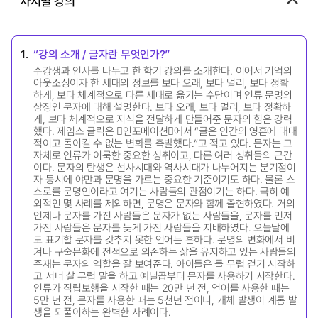
차시별 강의
1.
“강의 소개 / 글자란 무엇인가?”
수강생과 인사를 나누고 한 학기 강의를 소개한다. 이어서 기억의
아웃소싱이자 한 세대의 정보를 보다 오래, 보다 멀리, 보다 정확
하게, 보다 체계적으로 다른 세대로 옮기는 수단이며 인류 문명의
상징인 문자에 대해 설명한다. 보다 오래, 보다 멀리, 보다 정확하
게, 보다 체계적으로 지식을 전달하게 만들어준 문자의 힘은 강력
했다. 제임스 글릭은 󰡔인포메이션󰡕에서 “글은 인간의 영혼에 대대
적이고 돌이킬 수 없는 변화를 촉발했다.”고 적고 있다. 문자는 그
자체로 인류가 이룩한 중요한 성취이고, 다른 여러 성취들의 근간
이다. 문자의 탄생은 선사시대와 역사시대가 나누어지는 분기점이
자 동시에 야만과 문명을 가르는 중요한 기준이기도 하다. 물론 스
스로를 문명인이라고 여기는 사람들의 관점이기는 하다. 극히 예
외적인 몇 사례를 제외하면, 문명은 문자와 함께 출현하였다. 거의
언제나 문자를 가진 사람들은 문자가 없는 사람들을, 문자를 먼저
가진 사람들은 문자를 늦게 가진 사람들을 지배하였다. 오늘날에
도 표기할 문자를 갖추지 못한 언어는 흔하다. 문명의 변화에서 비
켜나 구술문화에 전적으로 의존하는 삶을 유지하고 있는 사람들의
존재는 문자의 역할을 잘 보여준다. 아이들은 돌 무렵 걷기 시작하
고 서너 살 무렵 말을 하고 예닐곱부터 문자를 사용하기 시작한다.
인류가 직립보행을 시작한 때는 20만 년 전, 언어를 사용한 때는
5만 년 전, 문자를 사용한 때는 5천년 전이니, 개체 발생이 계통 발
생을 되풀이하는 완벽한 사례이다.