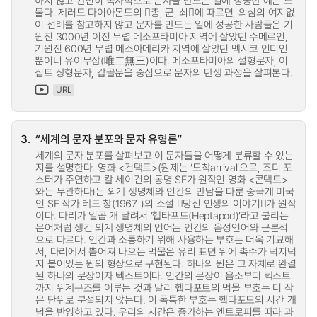
하지 않고 완전히 독자적으로 문자를 만드는 일에 성공한 예는 드
물다. 제러드 다이아몬드의 󰡔총, 균, 쇠󰡕에 따르면, 의심의 여지없
이 선례를 참고하지 않고 문자를 만드는 일에 성공한 사람들은 기
원전 3000년 이전 무렵 메소포타미아 지역에 살았던 수메르인,
기원전 600년 무렵 메소아메리카 지역에 살았던 멕시코 인디언
뿐이니 유이무삼(唯二無三)이다. 메소포타미아의 설형문자, 이
집트 상형문자, 갑골문을 중심으로 문자의 탄생 과정을 살펴본다.
URL
3.
“세계의 문자 분포와 문자 유형론”
세계의 문자 분포를 살펴보고 이 문자들을 어떻게 분류할 수 있는
지를 설명한다. 영화 <컨택트>(원제는 ‘도착arrival’으로, 조디 포
스터가 주연하고 칼 세이건의 동명 SF가 원작인 영화 <콘택트>
와는 무관하다)는 외계 생명체와 인간의 만남을 다룬 중국계 미국
인 SF 작가 테드 창(1967-)의 소설 󰡔당신 인생의 이야기󰡕가 원작
이다. 다리가 일곱 개 달려서 ‘헵타포드(Heptapod)’라고 불리는
문어처럼 생긴 외계 생명체의 언어는 인간의 음성언어와 근본적
으로 다르다. 인간과 소통하기 위해 사용하는 부호는 더욱 기묘해
서, 다리에서 뿜어져 나오는 먹물은 유리 표면 위에 촉수가 덕지덕
지 붙어있는 원의 형상으로 구현된다. 하나의 원은 그 자체로 완결
된 하나의 문장이자 텍스트이다. 인간의 문장이 음소부터 텍스트
까지 위계구조를 이루는 것과 달리 헵타포트의 먹물 부호는 더 작
은 단위로 분절되지 않는다. 이 독특한 부호는 헵타포드의 시간 개
념을 반영하고 있다. 우리의 시간은 증가하는 엔트로피를 따라 과