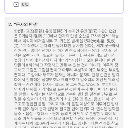
URL
2.
“문자의 탄생”
한(漢) 고조(高祖) 유방(劉邦)의 손자인 유안(劉安 ?-BC 122)
은 󰡔회남자(淮南子)󰡕에서 한자의 탄생 순간을 묘사하면서 “하늘
에서 곡식이 비처럼 내리고, 귀신은 밤새 울었다(天雨粟, 鬼夜
哭).”고 적었다. 문자의 탄생에 대한 유사한 신화는 세계 곳곳에서
전해온다. 흥미진진하기는 하지만 현실적이지는 않다. 문자의 탄
생은 오랜 시간이 필요한 일이기 때문이다. 문자는 어느 날 아침
늦잠에서 깨어난 천재 디자이너가 “심심한데 오늘 문자나 한 번
만들어볼까?”하고 작정하고 만들 수 있는 것이 아니다. 아무리 정
교해도 그림은 그림일 뿐이고 아무리 추상적이어도 부호는 부호일
뿐이다. 그림이나 부호가 문자는 아니다. 문자의 탄생 순간은 암각
화에서 진화해온 상형부호나 표의부호가 말소리의 어떤 단위와 결
합하는 순간이다. 문자는 말소리의 그림이고 말소리의 부호이다.
언어의 단위를 시각적으로 표현한 것만이 문자이다. 따라서 문자
를 만들기 위해서는 시간적으로 연속된 발화를 일정한 단위로 분
절할 수 있어야 한다. 말소리의 최소 단위인 음소, 음소가 하나의
구조로 결합된 음절, 그리고 하나의 음절 이상으로 이루어진 형태
소와 단어 등이 문자 발명에 필요한 언어 단위이다. 연속된 발화를
음소・음절・형태소・단어 등의 언어 단위로 분할한 뒤라야 비
로소 이 단위들을 시각적으로 표현할 수단의 등장이 가능하다. 세
계에는 대략 300종의 문자가 사용되고 있지만, 다른 선례를 참고