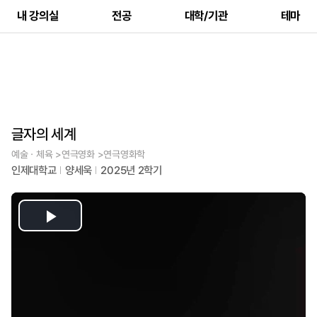
내 강의실
전공
대학/기관
테마
글자의 세계
예술ㆍ체육 >연극영화 >연극영화학
인제대학교
양세욱
2025년 2학기
Play
Video