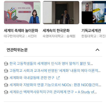
세계의 축제와 놀이문화
세계속의 한국문화
기독교세계관
대구한의대학교
서진아
숙명여자대학교
송혜원
한동대학교
곽진
연관학위논문
한국 고등학생들의 세계영어 인식과 영어 말하기 불안 및
자기효능감과의 관계 = The Relationship between Korean
고등학교 사회과 교과서에 반영된 '세계화' 내용의 메타 이론적
High School Students' Perception of World Englishes,
분석 : 제7차 교육과정을 중심으로 = The Meta-Theoretical
English Speaking Anxiety, and Self-Efficacy
세계화와 국내갈등에 관한 연구
Analysis of the Content on the 'Globalization' in High
School Social Studies Textbooks : Focusing on the 7th
세계화와 지방화의 연결 기능으로서 NGOs : 환경 NGO들간의
National Curriculum
연대를 선진국들 사례와 비교하여
세계유산 백제역사유적지구의 관리체계 연구 = A Study of
Management System for the Baekje Historic Areas
inscribed on the World Heritage