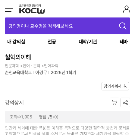
강의명이나 교수명을 검색해보세요
내 강의실
전공
대학/기관
테마
철학의이해
인문과학 >언어ㆍ문학 >언어과학
춘천교육대학교
이경무
2025년 1학기
강의계획서
강의상세
조회수1,905
평점
/5
(0)
인간과 세계에 대한 폭넓은 이해흫 목적으로 다양한 철학적 방법과 문제를
고찰함으로써 인격적 삶의 주체로서 올바른 가치관과 세계관을 확립할 수