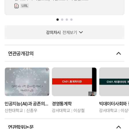
URL
강의차시
전체보기
연관공개강의
인공지능(AI)과 공존의 시대, 알아야할 키워드
경영통계학
빅데이터사회와 
신한대학교
신종우
강서대학교
이상철
강서대학교
이상
연관학위논문