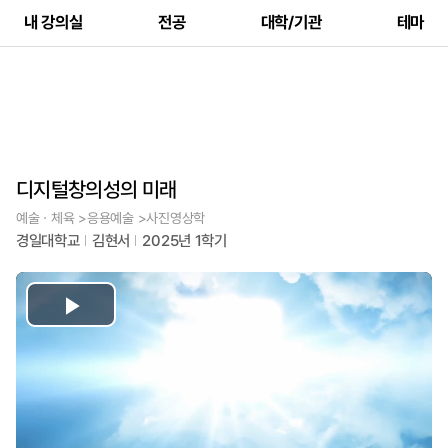
내 강의실
전공
대학/기관
테마
디지털창의성의 미래
예술ㆍ체육 >응용예술 >사진영상학
경일대학교
김현서
2025년 1학기
Play
Video