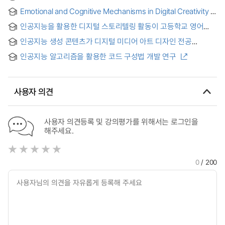
위험인식이 정부의 제도적 개입 요구에 미치는 영향 : 디지털
Emotional and Cognitive Mechanisms in Digital Creativity :
역량의 조절효과를 중심으로 = Effects of Personal Data
From Generative AI Interaction to NFT Market Behavior =
Disclosure and Algorithm Risk Perception on Demand for
인공지능을 활용한 디지털 스토리텔링 활동이 고등학교 영어
디지털 창의성의 정서적·인지적 메커니즘: 생성형 인공지능
Government Regulation of AI Recommendations: The
학습자의 창의성 및 정의적 영역에 미치는 영향
상호작용에서 NFT 시장 행동까지
Moderating Role of Digital Literacy
인공지능 생성 콘텐츠가 디지털 미디어 아트 디자인 전공
학생들의 창의성에 미치는 영향 =
인공지능 알고리즘을 활용한 코드 구성법 개발 연구
人工智能生成内容在数字媒体艺术设计专
业中对学生创造力的影响
사용자 의견
사용자 의견등록 및 강의평가를 위해서는 로그인을
해주세요.
0
/ 200