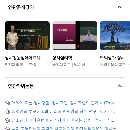
연관공개강의
정서행동장애아교육
정서심리학
도덕성과 정서
인제대학교
문현미
중앙대학교
박준성
경인교육대학교
연관학위논문
애착에 따른 정서경험, 정서표현, 정서조절의 관계 = (The)
relationships between adult attachment and emotional
청소년의 부모애착과 심리적 안녕감의 관계 연구 : 정서조절
expression, emotional regulation : the roles of affect
능력의 매개효과 = A Relationship Between Parental
intensity, emotional attention and emotional clarity as
청소년의 애착유형이 자기자비에 미치는 영향 : 정서인식
Attachment of Adolescents and Their Psychological Well-
mediators
명확성의 매개효과 = The influence of adolescent's
Being
남자 고등학생이 지각한 부모애착이 학교생활적응에 미치는