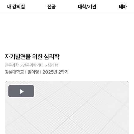
내 강의실
전공
대학/기관
테마
자기발견을 위한 심리학
인문과학 >인문과학기타 >심리학
강남대학교
임아영
2025년 2학기
Play
Video