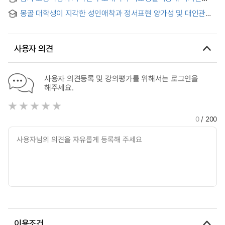
attachment styles on self-compassion : a mediating effect
영향 : 정서지능과 회복탄력성의 매개효과
of emotional clarification
몽골 대학생이 지각한 성인애착과 정서표현 양가성 및 대인관계
문제의 관계 = The Relationship between Adult Attachment,
Ambivalence in Emotional Expression, and Interpersonal
Problems in among Mongolian University Students
사용자 의견
사용자 의견등록 및 강의평가를 위해서는 로그인을
해주세요.
0
/ 200
이용조건