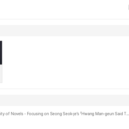
소설의 문화상호텍스트성 분석 연구 : 성석제의 「황만근은 이렇게 말했다」와 레스코프의 「왼손잡이」를 중심으로 = A Study on the Cultural Intertextuality of Novels - Focusing on Seong Seok-je’s 「Hwang Man-geun Said