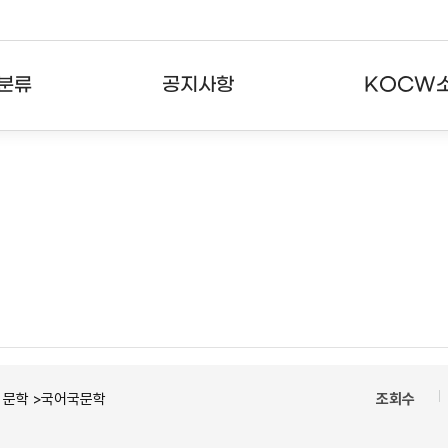
분류
공지사항
KOCW
강의
공지사항
KOCW란
강의
뉴스레터
활용안내
분야
주요통계현황
발자취
강의
서비스도움말
고객센터
ㆍ문학 >국어국문학
조회수