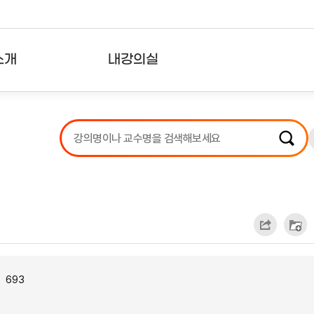
소개
내강의실
?
강의리스트
수강확인증강의
사용자의견
내강의클립
693