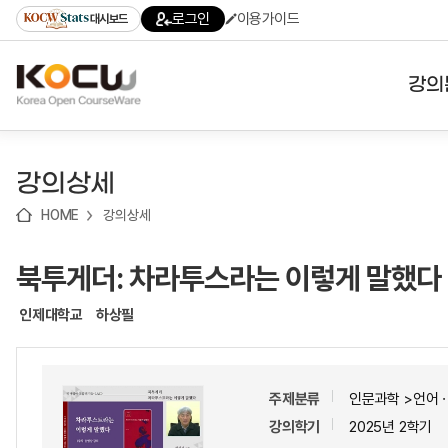
로
로
로
바
로그인
이용가이드
대시보드
가
가
가
로
기
기
기
가
(skip
기
to
강의
content)
대학
강의상세
기관
HOME
강의상세
전공
북투게더: 차라투스라는 이렇게 말했다
테마
인제대학교
하상필
주제분류
인문과학 >언어
강의학기
2025년 2학기