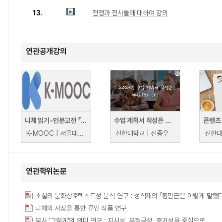
13.
전쟁과 전사들에 대하여 강의
연관공개강의
니체 읽기-인문고전 『차라투스트라는 이렇게 말했다』
수업 계획서 작성은 이렇게
K-MOOC | 서울대학교 박찬국
신한대학교 | 신종우
신한대
연관학위논문
니체의 사상을 통한 류인 작품 연구
부사 '그렇게'의 의미 연구 : 지시성, 부정극성, 증거성을 중심으로