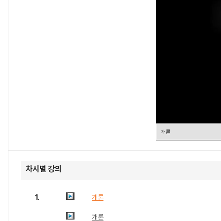
개론
차시별 강의
1.
개론
개론