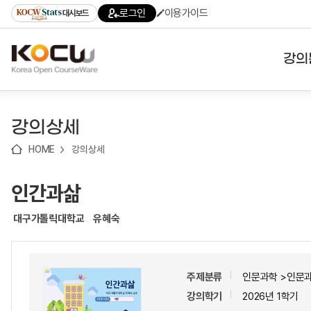
로
로
로
바
로그인
이용가이드
대시보드
가
가
가
로
기
기
기
가
(skip
기
to
강의
content)
대학
강의상세
기관
HOME
강의상세
전공
인간과삶
테마
대구가톨릭대학교
유혜숙
주제분류
인문과학 >인문
강의학기
2026년 1학기