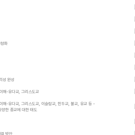
고령화
윤리성 완성
 이해-유다교, 그리스도교
이해-유다교, 그리스도교, 이슬람교, 힌두교, 불교, 유교 등 -
 다양한 종교에 대한 태도
해결 방안