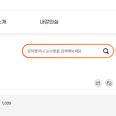
소개
내강의실
?
강의리스트
수강확인증강의
사용자의견
내강의클립
1,039