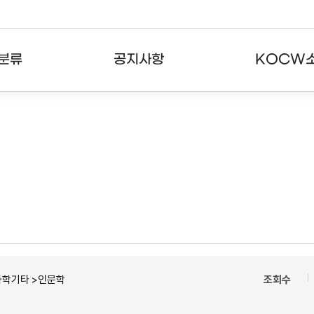
분류
공지사항
KOCW
강의
공지사항
KOCW란
강의
뉴스레터
활용안내
분야
주요통계현황
발자취
강의
서비스도움말
고객센터
과학기타 >인문학
조회수