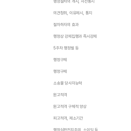
행정절차의 개시, 사전통지
의견청취, 이유제시, 통지
절차하자의 효과
행정상 강제집행과 즉시강제
5주차 행정벌 등
행정구제
행정구제
소송물 당사자능력
원고적격
원고적격 구체적 양상
피고적격, 제소기간
행정심판전치주의, 소이익 등