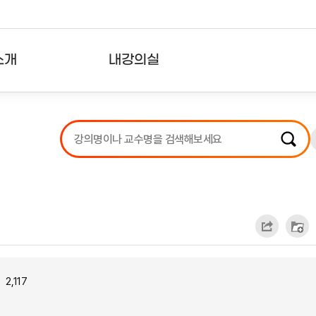
소개
내강의실
?
강의리스트
수강확인증강의
사용자의견
내강의클립
2,117