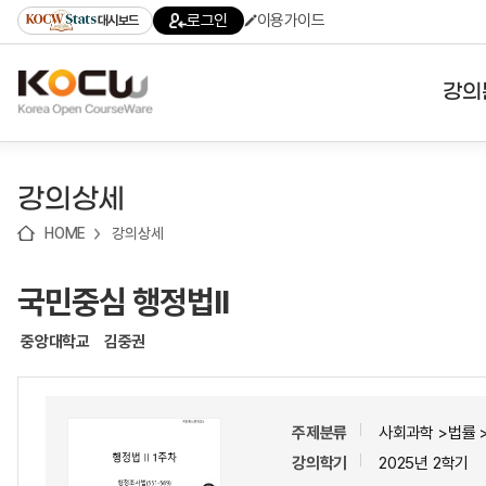
로
로
로
바
로그인
이용가이드
대시보드
가
가
가
로
기
기
기
가
(skip
기
to
강의
content)
대학
강의상세
기관
HOME
강의상세
전공
국민중심 행정법ll
테마
중앙대학교
김중권
주제분류
사회과학 >법률 
강의학기
2025년 2학기