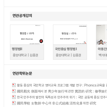
연관공개강의
행정법ll
국민중심 행정법 l
아동간
중앙대학교 | 김중권
중앙대학교 | 김중권
백석대
연관학위논문
활동 중심의 국민학교 영어교육 프로그램 개발 연구 : Phonics교육을 중심으로 = (A)
國民觀光 側面에서 본 靑少年旅行에 관한 實證的 硏究 : 修學旅行을 中心으로 = Re
國民學校 女敎師 中心의 非公式組織 活性化를 위한 硏究