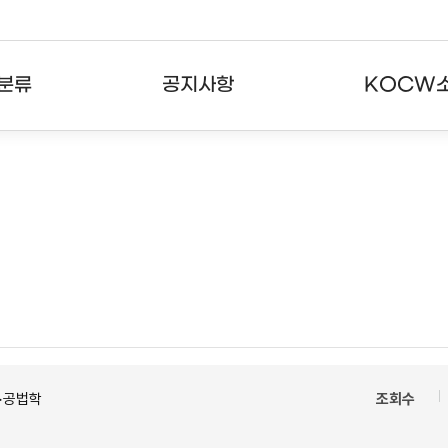
분류
공지사항
KOCW
강의
공지사항
KOCW란
강의
뉴스레터
활용안내
분야
주요통계현황
발자취
강의
서비스도움말
고객센터
>공법학
조회수