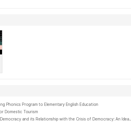
Phonics Program to Elementary English Education
Domestic Tourism
한국 민주주의 발전의 독특성과 민주주의 위기 : 국민 공동체 중심 민주주의관의 변화 실패를 중심으로 = The Unique Development of South Korean D