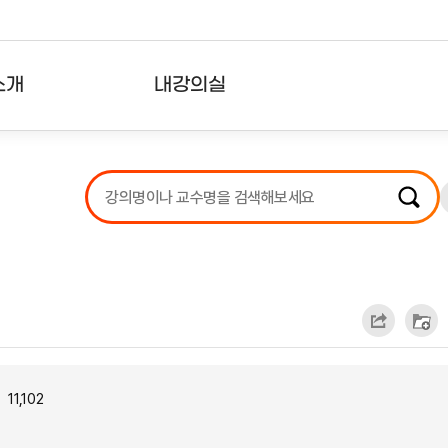
소개
내강의실
?
강의리스트
수강확인증강의
사용자의견
내강의클립
11,102