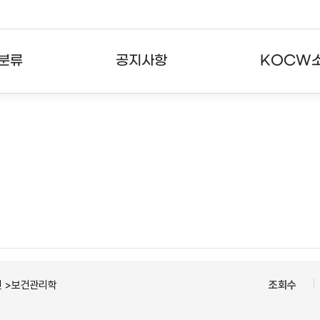
분류
공지사항
KOCW
강의
공지사항
KOCW란
강의
뉴스레터
활용안내
분야
주요통계현황
발자취
강의
서비스도움말
고객센터
건 >보건관리학
조회수