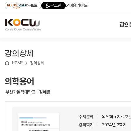
로
로
로
바
로그인
이용가이드
대시보드
가
가
가
로
기
기
기
가
(skip
기
to
강의
content)
대학
강의상세
기관
HOME
강의상세
전공
의학용어
테마
부산가톨릭대학교
김예은
주제분류
의약학 >치료보
강의학기
2024년 2학기