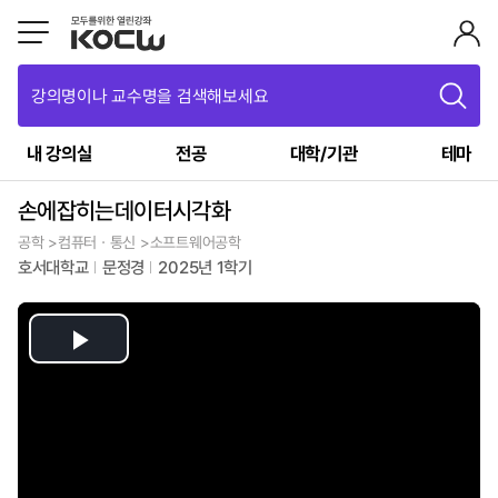
강의명이나 교수명을 검색해보세요
내 강의실
전공
대학/기관
테마
손에잡히는데이터시각화
공학 >컴퓨터ㆍ통신 >소프트웨어공학
호서대학교
문정경
2025년 1학기
Play
Video