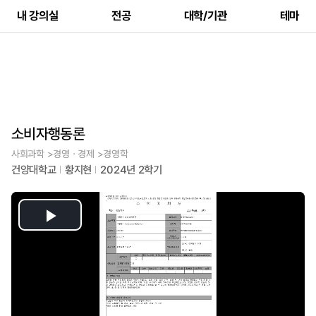
내 강의실
전공
대학/기관
테마
소비자행동론
사회과학 >경영ㆍ경제 >경영학
건양대학교
황지현
2024년 2학기
Play
Video