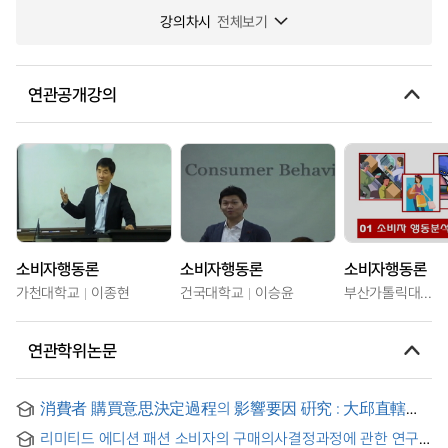
강의차시
전체보기
연관공개강의
소비자행동론
소비자행동론
소비자행동론
가천대학교
이종현
건국대학교
이승윤
부산가톨릭대학교
연관학위논문
消費者 購買意思決定過程의 影響要因 硏究 : 大邱直轄市
營養劑 購買者를 對象으로
리미티드 에디션 패션 소비자의 구매의사결정과정에 관한 연구