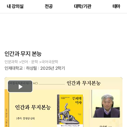
내 강의실
전공
대학/기관
테마
인간과 무지 본능
인문과학 >언어ㆍ문학 >국어국문학
인제대학교
하상필
2025년 2학기
Play
Video