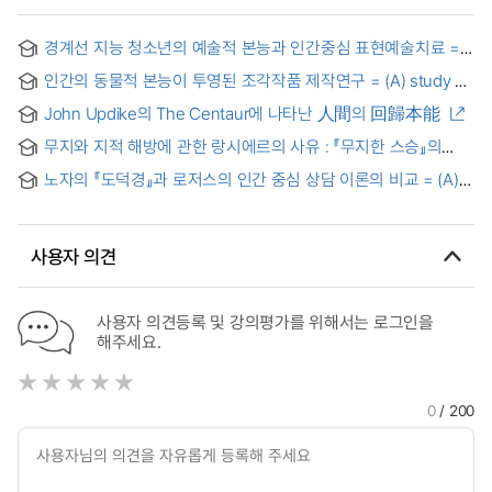
경계선 지능 청소년의 예술적 본능과 인간중심 표현예술치료 =
Artistic Instinct and Person-Centered Expressive Arts
인간의 동물적 본능이 투영된 조각작품 제작연구 = (A) study of
Therapy in Adolescents with Borderline Intelligence
sculptural works in which animal instinct of human being
John Updike의 The Centaur에 나타난 人間의 回歸本能
inspired
무지와 지적 해방에 관한 랑시에르의 사유 : 『무지한 스승』의
독해를 중심으로 = Rancière’s Thought about Ignorance and
노자의 『도덕경』과 로저스의 인간 중심 상담 이론의 비교 = (A)
Intellectual Emancipation : Study of Reading 《Le Maître
comparative study between Tao Te Ching of Lao Tzu and
ignorant》
person-centered counseling theory of Carl Rogers
사용자 의견
사용자 의견등록 및 강의평가를 위해서는 로그인을
해주세요.
0
/ 200