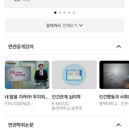
강의차시
전체보기
연관공개강의
내 발을 지켜라! 무지외반증
인간관계 심리학
인간행동과 사회
YTN SCIENCE
K-MOOC
평택대학교
신은
동의대학교 송연주
연관학위논문