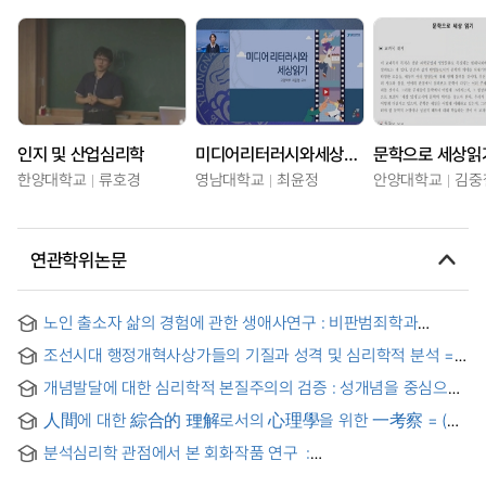
인지 및 산업심리학
미디어리터러시와세상읽기
문학으로 세상읽
한양대학교
류호경
영남대학교
최윤정
안양대학교
김중
연관학위논문
노인 출소자 삶의 경험에 관한 생애사연구 : 비판범죄학과
프레이리의 ‘세상읽기’ 관점을 중심으로 = A Life History Study
조선시대 행정개혁사상가들의 기질과 성격 및 심리학적 분석 =
of the Life Experiences of Elderly Ex-prisoner : Focusing
An Analysis on Temperament, Character and Psychology
on Critical Criminology and Freire's ‘Reading the World’
개념발달에 대한 심리학적 본질주의의 검증 : 성개념을 중심으로
of Administrative Reform Thinkers in the Joseon Dynasty
Perspectives
人間에 대한 綜合的 理解로서의 心理學을 위한 一考察 = (A)
Study on Psychology as the Synthetic Understanding of
분석심리학 관점에서 본 회화작품 연구 :
Human Beings
본인의 코끼리 그림을 중심으로 =