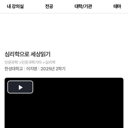
내 강의실
전공
대학/기관
테마
심리학으로 세상읽기
인문과학 >인문과학기타 >심리학
한성대학교
이지영
2025년 2학기
Play
Video