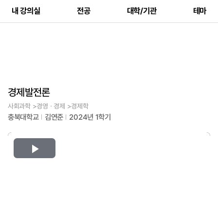
내 강의실
전공
대학/기관
테마
경제발전론
사회과학 >경영ㆍ경제 >경제학
충북대학교
김연준
2024년 1학기
Play
Video