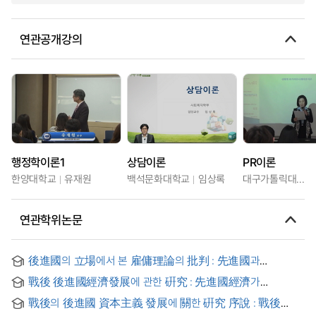
연관공개강의
행정학이론1
상담이론
PR이론
한양대학교
유재원
백석문화대학교
임상록
대구가톨릭대학교
연관학위논문
後進國의 立場에서 본 雇傭理論의 批判 : 先進國과
後進國에 있어서 賃金引下策이 雇傭增大에 미치는 效果를
戰後 後進國經濟發展에 관한 硏究 : 先進國經濟가
中心으로
後進國經濟發展에 미친 影響을 中心으로 = (A) study on the
戰後의 後進國 資本主義 發展에 關한 硏究 序說 : 戰後
economic development of underdeveloped countries in
先進國 獨占資本의 影響을 中心으로 = (A) study on the