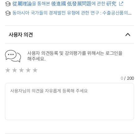
the post-war period
從屬理論을 통해본 後進國 低發展問題에 관한 硏究
levelopment of underdeveloped capitalism in postwar
period : On the influence of monopoly capital
동아시아 국가들의 경제발전 유형에 관한 연구 : 수출공산품의
비교우위 구조변화 추이를 중심으로 한 안행이론(the flying
geese theory)의 타당성 검토 = (A) study on East-Asia
countries' economic development patterns : am
사용자 의견
examination on the flying geese theory's validity with the
structure change trends of comparative advantage in
manufacturing sector
사용자 의견등록 및 강의평가를 위해서는 로그인을
해주세요.
0
/ 200