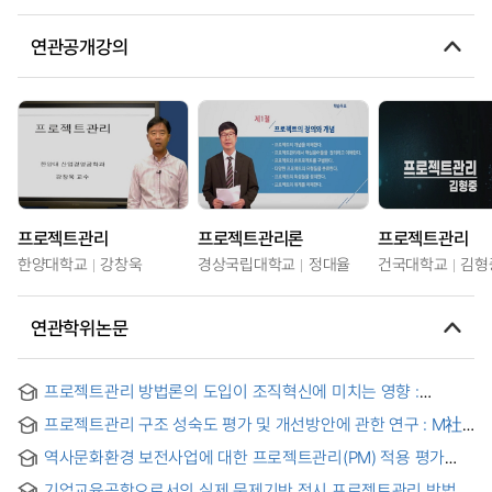
연관공개강의
프로젝트관리
프로젝트관리론
프로젝트관리
한양대학교
강창욱
경상국립대학교
정대율
건국대학교
김형
연관학위논문
프로젝트관리 방법론의 도입이 조직혁신에 미치는 영향 :
균형성과표의 관점을 중심으로 = A Study on the Impact of
프로젝트관리 구조 성숙도 평가 및 개선방안에 관한 연구 : M社
Adoption of Project Management Methodology on the
프로젝트관리 구조를 중심으로 = A study on improvement
Organizational Innovation: A Balanced Scorecard
역사문화환경 보전사업에 대한 프로젝트관리(PM) 적용 평가
proposals and evaluation of project management
Perspective
연구 : 수원 화성(華城)을 대상으로 = An evaluation about the
structures.
기업교육공학으로서의 실제 문제기반 적시 프로젝트관리 방법론