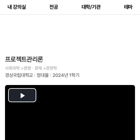
내 강의실
전공
대학/기관
테마
프로젝트관리론
사회과학 >경영ㆍ경제 >경영학
경상국립대학교
정대율
2024년 1학기
Play
Video