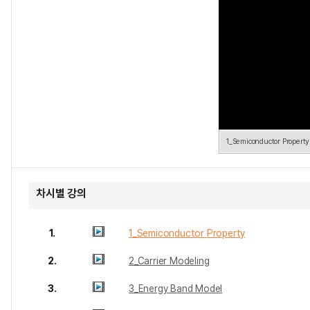
1_Semiconductor Property
차시별 강의
1.
1_Semiconductor Property
2.
2_Carrier Modeling
3.
3_Energy Band Model