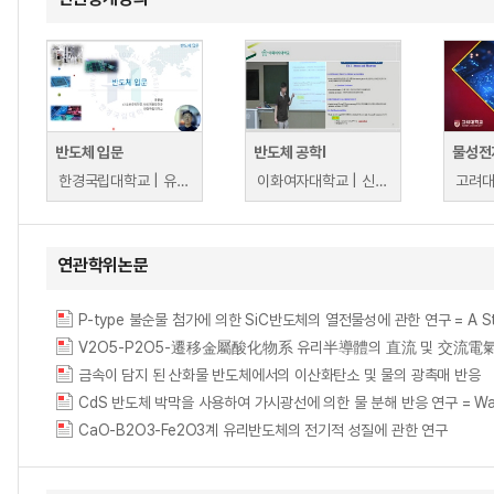
반도체 입문
반도체 공학I
물성전
한경국립대학교 | 유윤섭
이화여자대학교 | 신형순
고려대
연관학위논문
P-type 불순물 첨가에 의한 SiC반도체의 열전물성에 관한 연구 = A Study on 
V2O5-P2O5-遷移金屬酸化物系 유리半導體의 直流 및 交流電
금속이 담지 된 산화물 반도체에서의 이산화탄소 및 물의 광촉매 반응
CdS 반도체 박막을 사용하여 가시광선에 의한 물 분해 반응 연구 = Water splitt
CaO-B2O3-Fe2O3계 유리반도체의 전기적 성질에 관한 연구