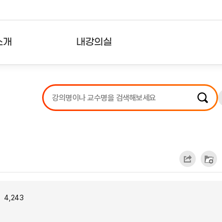
소개
내강의실
?
강의리스트
수강확인증강의
사용자의견
내강의클립
4,243