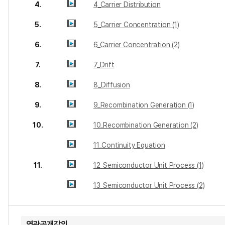
4.
4_Carrier Distribution
5.
5_Carrier Concentration (1)
6.
6_Carrier Concentration (2)
7.
7_Drift
8.
8_Diffusion
9.
9_Recombination Generation (1)
10.
10_Recombination Generation (2)
11_Continuity Equation
11.
12_Semiconductor Unit Process (1)
13_Semiconductor Unit Process (2)
연관공개강의