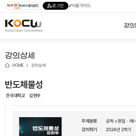
로
로
로
바
로그인
이용가이드
대시보드
가
가
가
로
기
기
기
가
(skip
기
to
강의
content)
대학
강의상세
기관
HOME
강의상세
전공
반도체물성
테마
건국대학교
김현우
주제분류
공학 >정밀ㆍ에
강의학기
2024년 2학기