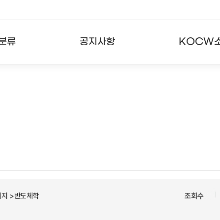
분류
공지사항
KOCW
강의
공지사항
KOCW란
강의
뉴스레터
활용안내
분야
주요통계현황
발자취
강의
서비스도움말
고객센터
너지 >반도체학
조회수