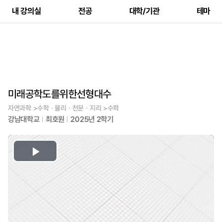
내 강의실
전공
대학/기관
테마
미래공학도를위한선형대수
자연과학 >수학ㆍ물리ㆍ천문ㆍ지리 >수학
강남대학교
최호원
2025년 2학기
Play
Video