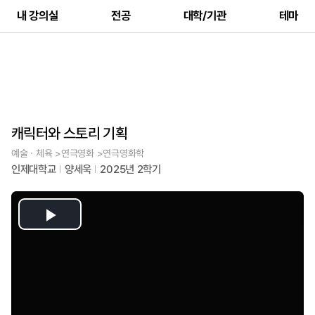
내 강의실
전공
대학/기관
테마
캐릭터와 스토리 기획
예술ㆍ체육 >연극영화 >연극영화학
인제대학교
양세욱
2025년 2학기
Play
Video