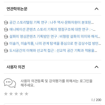
연관학위논문
공간 스토리텔링 기획 연구 : 나주 역사·문화자원이 분포된
공간을 중심으로 = (A)Study on Spatial Storytelling Planning
애니메이션 콘텐츠 스토리 기획의 쟁점구조에 대한 연구 : -
본인의 작품<동상이몽>을 중심으로- = Research on the
설화의 영상콘텐츠 기획방안 연구 : 비형랑 설화의 의미와 해석을
Issue Structure of Animation Contents Story Planning
중심으로 = A study of the folk tales for visual contents
미술가, 미술작품, 나의 관계 탐색을 중심으로 한 감상수업 방안
development : Focused on the meaning and interpretation
연구 : 기획전시 연계 활동을 통해
on the folk tale of Bi-hyung-rang
도시공간의 이해와 선교적 접근 : 선교적 공간 기획과 적용을
중심으로 = Understanding Urban Space and Missionary
Approach: Centering on mission space and its application
사용자 의견
사용자 의견등록 및 강의평가를 위해서는 로그인을
해주세요.
0
/ 200