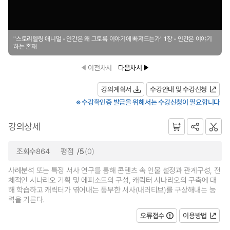
"스토리텔링 애니멀 - 인간은 왜 그토록 이야기에 빠져드는가" 1장 - 인간은 이야기
하는 존재
이전차시
다음차시
강의계획서
수강안내 및 수강신청
※ 수강확인증 발급을 위해서는 수강신청이 필요합니다
강의상세
조회수864
평점
/5
(0)
사례분석 또는 특정 서사 연구를 통해 콘텐츠 속 인물 설정과 관계구성, 전
체적인 시나리오 기획 및 에피소드의 구성, 캐릭터 시나리오의 구축에 대
해 학습하고 캐릭터가 엮어내는 풍부한 서사(내러티브)를 구상해내는 능
력을 기른다.
오류접수
이용방법