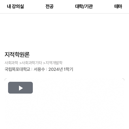
내 강의실
전공
대학/기관
테마
지적학원론
사회과학 >사회과학기타 >지역개발학
국립목포대학교
서용수
2024년 1학기
Play
Video