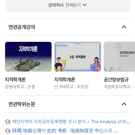
강의차시
전체보기
연관공개강의
지적학개론
지적학개론
공간정보법규
강원대학교
손철
신구대학교
최초원
국립목포대학교
연관학위논문
해안지역의 지적공부등록현황 조사 분석 = The Analysis of the
coastline data registered in cadastral records
韓國 地籍公簿의 史的 考察 : 地籍制度를 中心으로 :