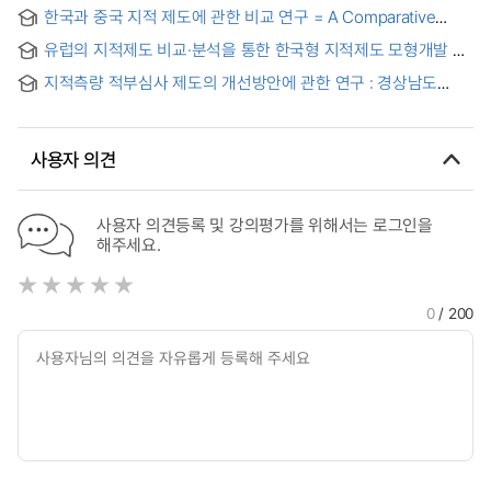
上古時代에서 大韓帝國時代까지 = A Study of Korean
한국과 중국 지적 제도에 관한 비교 연구 = A Comparative
official cadastral books based on historical consideration :
Study on the Cadastral Systems between of Korea and
Centered on cadastral system ; From the ancient time to
유럽의 지적제도 비교·분석을 통한 한국형 지적제도 모형개발 =
China
Deahan imperial epoch
Korean Cadastral System Model through a comparative
지적측량 적부심사 제도의 개선방안에 관한 연구 : 경상남도
analysis ofCadastral System in Europe
지방지적위원회 사례를 중심으로
사용자 의견
사용자 의견등록 및 강의평가를 위해서는 로그인을
해주세요.
0
/ 200