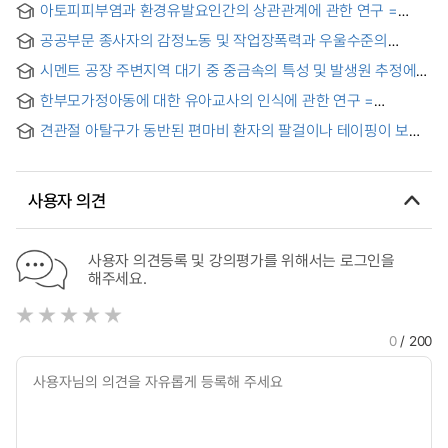
아토피피부염과 환경유발요인간의 상관관계에 관한 연구 =
Study of relationship between Atopic Dermatitis and
공공부문 종사자의 감정노동 및 작업장폭력과 우울수준의
Environmental provocation factors
관련성 = The relationship between emotional labor or
시멘트 공장 주변지역 대기 중 중금속의 특성 및 발생원 추정에
workplace violence and depressive symptom among
관한 연구 = A Source Identification and Characteristics by
poblic workers
한부모가정아동에 대한 유아교사의 인식에 관한 연구 =
the Airborne Heavy Metals of Cement Factory Outskirts
Awareness of preschool teaxher on single home children
Area Inhabitants
견관절 아탈구가 동반된 편마비 환자의 팔걸이나 테이핑이 보행
중 에너지소모량에 미치는 영향 = The Effect of Arm Sling or
Taping for Shoulder Subluxation on Energy Consumption
during Walking in Hemiplegic Patients
사용자 의견
사용자 의견등록 및 강의평가를 위해서는 로그인을
해주세요.
0
/ 200