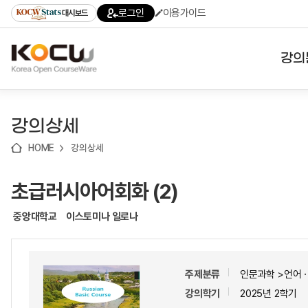
로
로
로
바
로그인
이용가이드
대시보드
가
가
가
로
기
기
기
가
(skip
기
to
강의
content)
대학
강의상세
기관
HOME
강의상세
전공
초급러시아어회화 (2)
테마
중앙대학교
이스토미나 일로나
주제분류
인문과학 >언어
강의학기
2025년 2학기