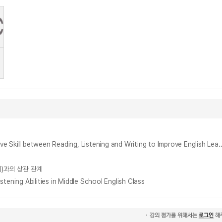
듣기, 읽기, 쓰기 중 영어 말하기 향상에 가장 효과적인 기능 연구 : 비교급과 최상급 구문을 활용하여 = A Study on the Most Effective Communicative Skill between Reading, Listening and Writing to Im
 쓰기)과의 상관 관계
ng Abilities in Middle School English Class