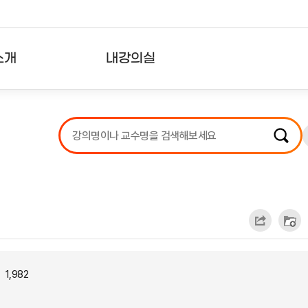
소개
내강의실
?
강의리스트
수강확인증강의
사용자의견
내강의클립
1,982