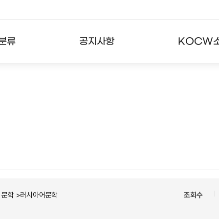
분류
공지사항
KOCW
강의
공지사항
KOCW란
강의
뉴스레터
활용안내
분야
주요통계현황
발자취
강의
서비스도움말
고객센터
ㆍ문학 >러시아어문학
조회수