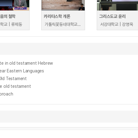
죽음의 철학
카리타스학 개론
그리스도교 윤리
학교 | 류제동
가톨릭꽃동네대학교 | 도건창
서강대학교 | 강영옥
n old testament Hebrew
ar Eastern Languages
ld Testament
the old testament
proach