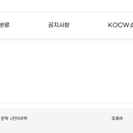
분류
공지사항
KOCW
강의
공지사항
KOCW란
강의
뉴스레터
활용안내
분야
주요통계현황
발자취
강의
서비스도움말
고객센터
ㆍ문학 >언어과학
조회수