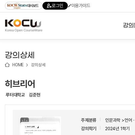
로
로
로
바
로그인
이용가이드
대시보드
가
가
가
로
기
기
기
가
(skip
기
to
강의
content)
대학
강의상세
기관
HOME
강의상세
전공
히브리어
테마
루터대학교
김준현
주제분류
인문과학 >언어
강의학기
2024년 1학기