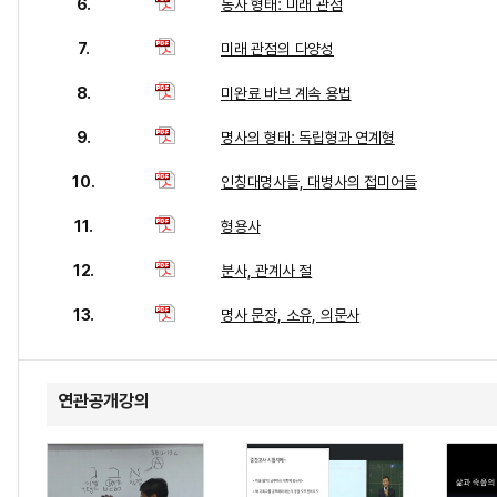
6.
동사 형태: 미래 관점
7.
미래 관점의 다양성
8.
미완료 바브 계속 용법
9.
명사의 형태: 독립형과 연계형
10.
인칭대명사들, 대병사의 접미어들
11.
형용사
12.
분사, 관계사 절
13.
명사 문장, 소유, 의문사
연관공개강의