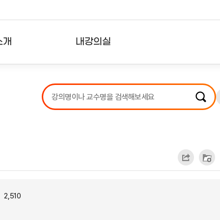
소개
내강의실
?
강의리스트
수강확인증강의
사용자의견
내강의클립
2,510